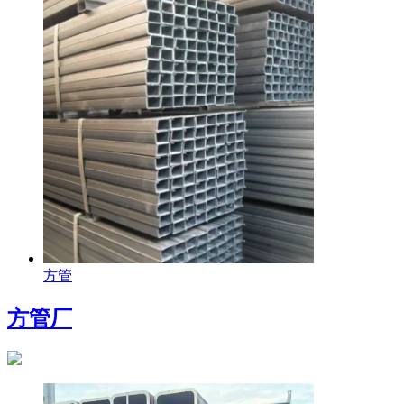
方管
方管厂