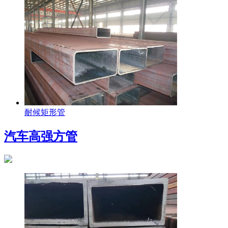
耐候矩形管
汽车高强方管