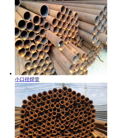
小口径焊管