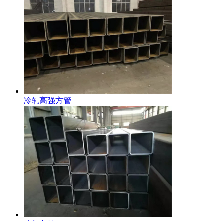
冷轧高强方管