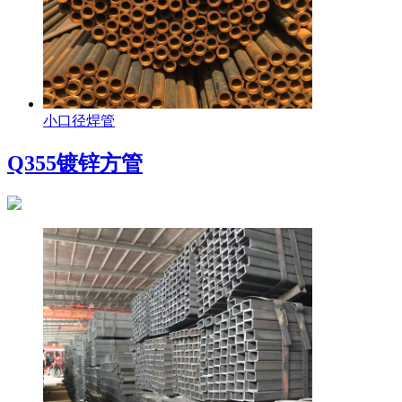
小口径焊管
Q355镀锌方管