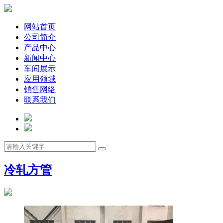
网站首页
公司简介
产品中心
新闻中心
车间展示
应用领域
销售网络
联系我们
冷轧方管