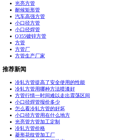
光亮方管
耐候矩形管
汽车高强方管
小口径方管
小口径焊管
Q355镀锌方管
方管
方管厂
方管生产厂家
推荐新闻
冷轧方管提高了安全使用的性能
冷轧方管用哪种方法喷漆好
方管行情一时间难以走出震荡区间
小口径焊管报价多少
怎么看冷轧方管的好坏
小口径方管用在什么地方
光亮管方管加工定制
冷轧方管价格
菱形花纹管加工厂