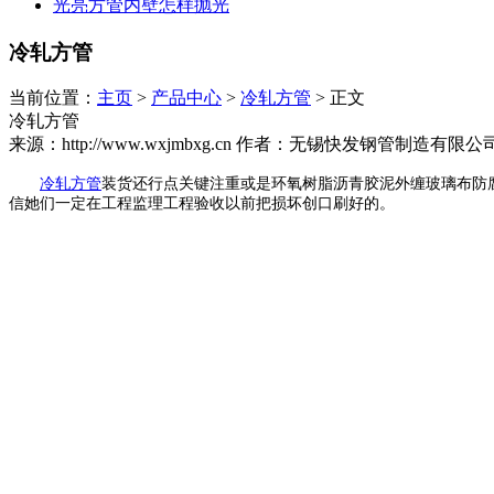
光亮方管内壁怎样抛光
冷轧方管
当前位置：
主页
>
产品中心
>
冷轧方管
> 正文
冷轧方管
来源：http://www.wxjmbxg.cn
作者：无锡快发钢管制造有限公
冷轧方管
装货还行点关键注重或是环氧树脂沥青胶泥外缠玻璃布防
信她们一定在工程监理工程验收以前把损坏创口刷好的。