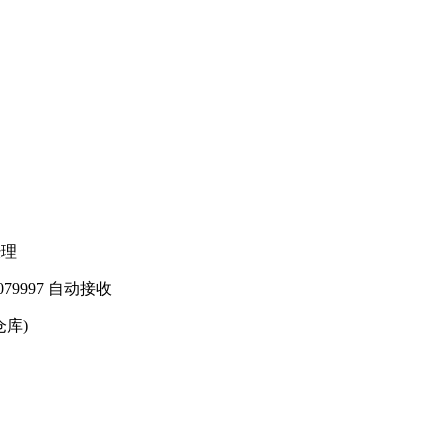
经理
079997 自动接收
仓库)