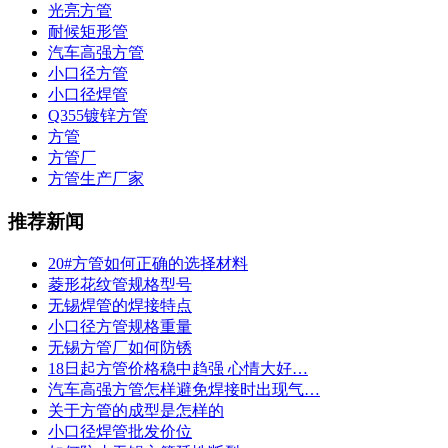
光亮方管
耐候矩形管
汽车高强方管
小口径方管
小口径焊管
Q355镀锌方管
方管
方管厂
方管生产厂家
推荐新闻
20#方管如何正确的选择材料
菱形花纹管规格型号
无锡焊管的焊接特点
小口径方管规格重量
无锡方管厂如何防锈
18日起方管价格稳中趋强 心情大好…
汽车高强方管怎样避免焊接时出现气…
关于方管的成型是怎样的
小口径焊管批发价位