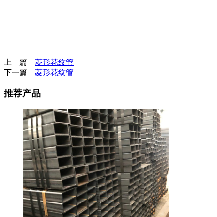
上一篇：
菱形花纹管
下一篇：
菱形花纹管
推荐产品