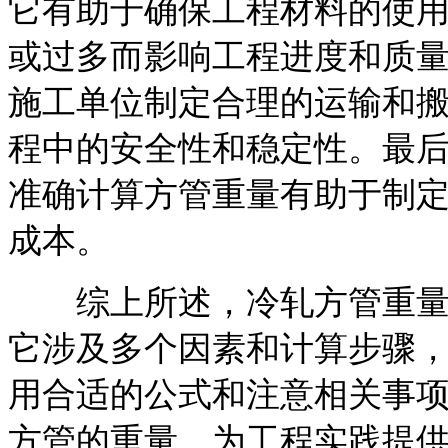
它有助于确保工程材料的使
或过多而影响工程进度和质
施工单位制定合理的运输和
程中的安全性和稳定性。最
准确计算方管重量有助于制
成本。
综上所述，冷轧方管重量的
它涉及多个因素和计算步骤
用合适的公式和注意相关事
方管的重量，为工程实践提