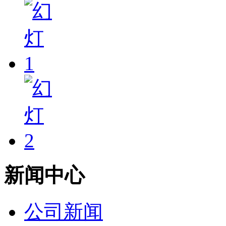
新闻中心
公司新闻