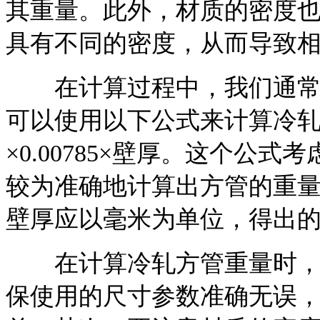
其重量。此外，材质的密度
具有不同的密度，从而导致
在计算过程中，我们通常采
可以使用以下公式来计算冷轧
×0.00785×壁厚。这个公
较为准确地计算出方管的重
壁厚应以毫米为单位，得出
在计算冷轧方管重量时，还
保使用的尺寸参数准确无误