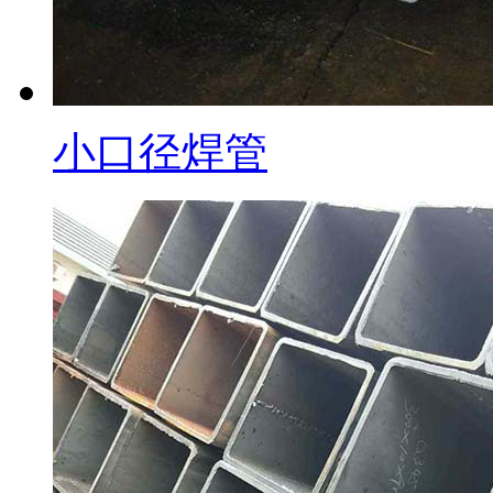
小口径焊管