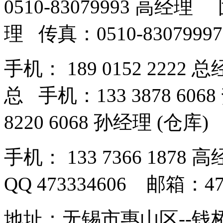
0510-83079993 高经理 
理 传真：0510-830799
手机： 189 0152 2222 
总 手机：133 3878 606
8220 6068 孙经理 (仓库)
手机： 133 7366 187
QQ 473334606 邮箱：473
地址：无锡市惠山区--钱