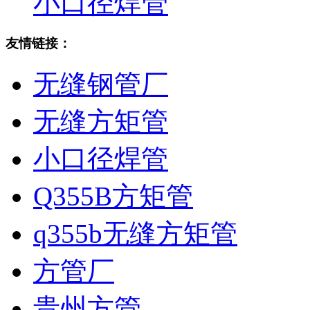
小口径焊管
友情链接：
无缝钢管厂
无缝方矩管
小口径焊管
Q355B方矩管
q355b无缝方矩管
方管厂
贵州方管