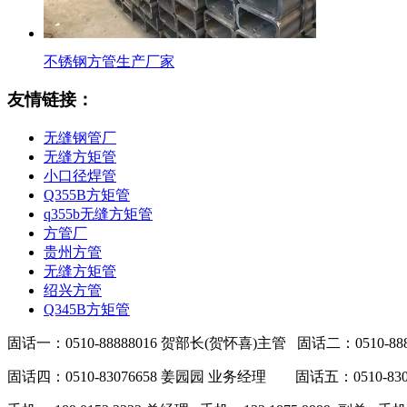
不锈钢方管生产厂家
友情链接：
无缝钢管厂
无缝方矩管
小口径焊管
Q355B方矩管
q355b无缝方矩管
方管厂
贵州方管
无缝方矩管
绍兴方管
Q345B方矩管
固话一：0510-88888016 贺部长(贺怀喜)主管 固话二：0510-8
固话四：0510-83076658 姜园园 业务经理 固话五：0510-8307