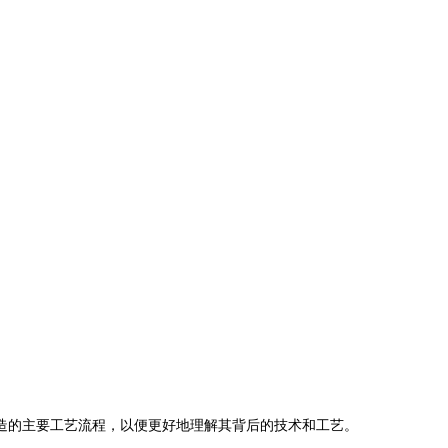
造的主要工艺流程，以便更好地理解其背后的技术和工艺。