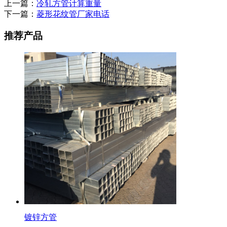
上一篇：
冷轧方管计算重量
下一篇：
菱形花纹管厂家电话
推荐产品
镀锌方管