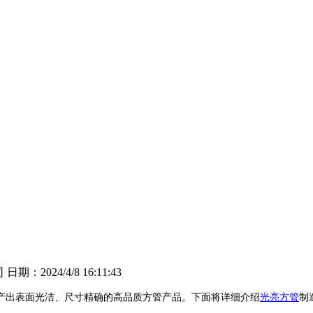
司
日期：2024/4/8 16:11:43
产出表面光洁、尺寸精确的高品质方管产品。下面将详细介绍
光亮方管
制